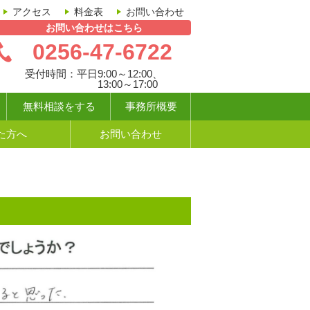
アクセス
料金表
お問い合わせ
お問い合わせはこちら
0256-47-6722
受付時間：
平日9:00～12:00、
13:00～17:00
無料相談をする
事務所概要
た方へ
お問い合わせ