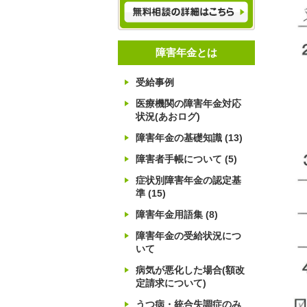
障害年金とは
受給事例
医療機関の障害年金対応
状況(あおログ)
障害年金の基礎知識
(13)
障害者手帳について
(5)
症状別障害年金の認定基
準
(15)
障害年金用語集
(8)
障害年金の受給状況につ
いて
病気が悪化した場合(額改
定請求について)
うつ病・統合失調症のみ