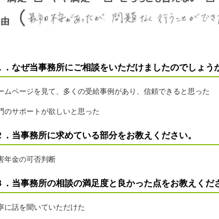
１．なぜ当事務所にご相談をいただけましたのでしょう
ームページを見て、多くの受給事例があり、信頼できると思った
門のサポートが欲しいと思った
２．当事務所に求めている部分をお教えください。
害年金の可否判断
３．当事務所の相談の満足度と良かった点をお教えくだ
寧に話を聞いていただけた