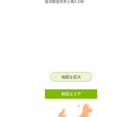
新潟県燕市井土巻2-238
地図を拡大
対応エリア