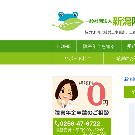
協力:あおば社労士事務所、三
HOME
障害年金を知る
受
サポート料金
感謝のお
新潟
0256-47-6722
電話受付：
平日9:00～12:00、
13:00～17:00