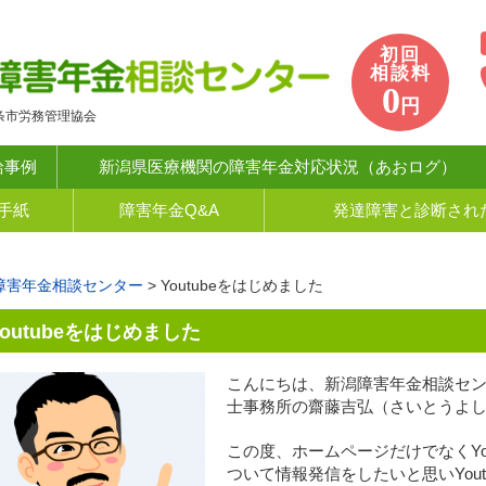
初回
相談料
0
円
条市労務管理協会
給事例
新潟県医療機関の障害年金対応状況（あおログ）
手紙
障害年金Q&A
発達障害と診断され
障害年金相談センター
>
Youtubeをはじめました
Youtubeをはじめました
こんにちは、新潟障害年金相談セ
士事務所の齋藤吉弘（さいとうよ
この度、ホームページだけでなくYo
ついて情報発信をしたいと思いYou