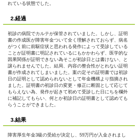
れている状態でした。
2.経過
初診の病院でカルテが保管されていました。しかし、証明
書の作成医が障害年金ついて全く理解されておらず、病名
がつく前に前駆症状と思われる発作によって受診している
ことが証明書に明記されているにもかかわらず、医学的な
因果関係が証明できない為そこが初診日とは書けない、と
譲られませんでした。結局、内容の整合性がとれない証明
書が作成されてしまいました。案の定その証明書では初診
日の証明として認められないとして年金機構より指摘され
ました。証明書の初診日の変更・修正に断固として応じて
もらえない為、発作が起きて初めて受診した日にちを欄外
に補記してもらい、何とか初診日の証明書として認めても
らうことができました。
3.結果
障害厚生年金3級の受給が決定し、59万円が入金されまし