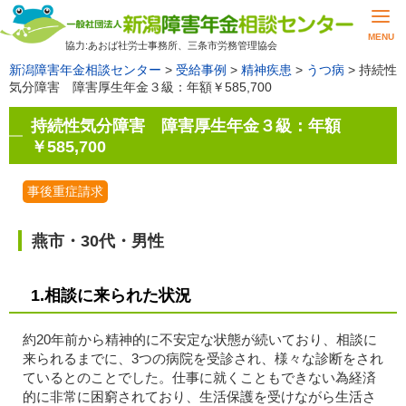
MENU
協力:あおば社労士事務所、三条市労務管理協会
新潟障害年金相談センター
>
受給事例
>
精神疾患
>
うつ病
>
持続性
気分障害 障害厚生年金３級：年額￥585,700
持続性気分障害 障害厚生年金３級：年額
￥585,700
事後重症請求
燕市・30代・男性
1.相談に来られた状況
約20年前から精神的に不安定な状態が続いており、相談に
来られるまでに、3つの病院を受診され、様々な診断をされ
ているとのことでした。仕事に就くこともできない為経済
的に非常に困窮されており、生活保護を受けながら生活さ