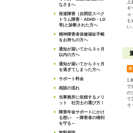
上
なさまへ
ギ
発達障害（自閉症スペク
ョ
トラム障害・ADHD・LD
も
等)と診断された方へ
い..
精神障害者保健福祉手帳
をお持ちの方へ
通知が届いてから３ヶ月
以内の方へ
通知が届いてから３ヶ月
事
を過ぎてしまった方へ
サポート料金
1
で
相談の流れ
の
当事務所に依頼するメリ
て
ット 社労士の選び方！
そ
障害年金サポートにかけ
る想い ～障害者の権利
を守る～
無料相談