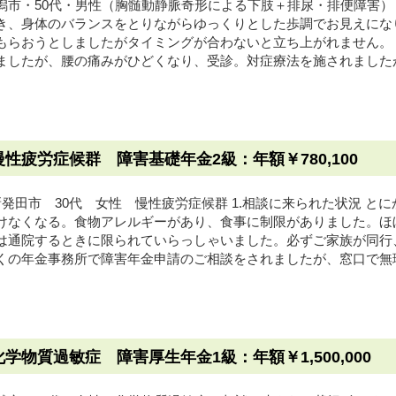
潟市・50代・男性（胸髄動静脈奇形による下肢＋排尿・排便障害） 
き、身体のバランスをとりながらゆっくりとした歩調でお見えにな
もらおうとしましたがタイミングが合わないと立ち上がれません。
ましたが、腰の痛みがひどくなり、受診。対症療法を施されましたが
慢性疲労症候群 障害基礎年金2級：年額￥780,100
発田市 30代 女性 慢性疲労症候群 1.相談に来られた状況 と
けなくなる。食物アレルギーがあり、食事に制限がありました。ほ
は通院するときに限られていらっしゃいました。必ずご家族が同行
くの年金事務所で障害年金申請のご相談をされましたが、窓口で無理
化学物質過敏症 障害厚生年金1級：年額￥1,500,000