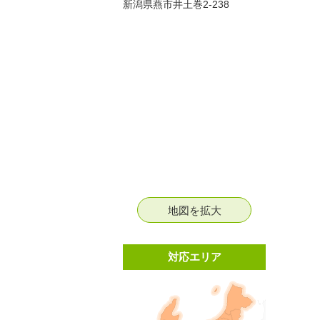
新潟県燕市井土巻2-238
地図を拡大
対応エリア