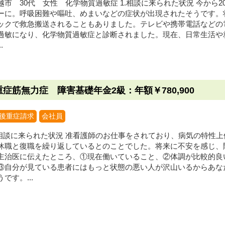
越市 30代 女性 化学物質過敏症 1.相談に来られた状況 今から
ーに。呼吸困難や嘔吐、めまいなどの症状が出現されたそうです。
ックで救急搬送されることもありました。テレビや携帯電話などの
過敏になり、化学物質過敏症と診断されました。現在、日常生活や
.
重症筋無力症 障害基礎年金2級：年額￥780,900
後重症請求
会社員
.相談に来られた状況 准看護師のお仕事をされており、病気の特性
休職と復職を繰り返しているとのことでした。将来に不安を感じ、
主治医に伝えたところ、①現在働いていること、②体調が比較的良
③自分が見ている患者にはもっと状態の悪い人が沢山いるからあな
うです。...