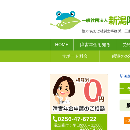
協力:あおば社労士事務所、三
HOME
障害年金を知る
受
サポート料金
感謝のお
新潟
0256-47-6722
5
電話受付：
平日9:00～12:00、
13:00～17:00