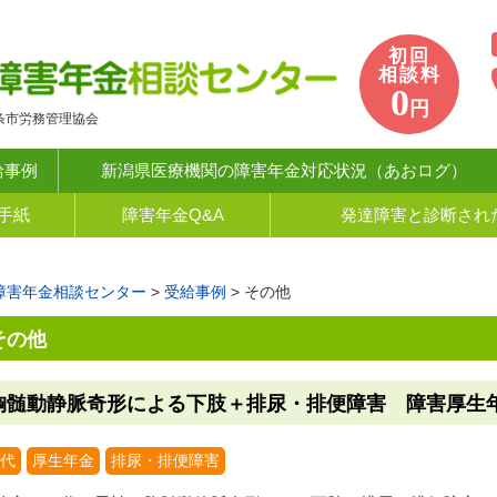
初回
相談料
0
円
条市労務管理協会
給事例
新潟県医療機関の障害年金対応状況（あおログ）
手紙
障害年金Q&A
発達障害と診断され
障害年金相談センター
>
受給事例
>
その他
その他
胸髄動静脈奇形による下肢＋排尿・排便障害 障害厚生年金3
0代
厚生年金
排尿・排便障害