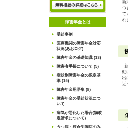
新
つ
て
れ
障害年金とは
受給事例
医療機関の障害年金対応
状況(あおログ)
障害年金の基礎知識
(13)
新
障害者手帳について
(5)
動
症状別障害年金の認定基
出
準
(15)
近
障害年金用語集
(8)
障害年金の受給状況につ
いて
病気が悪化した場合(額改
定請求について)
うつ病・統合失調症のみ