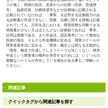
スが無く、医師の知見、患者からの伝聞（症状、育成歴
等）、臨床症状、治療経過等などが診療録に記載される。
記載されていなければ、「事実」を証明する証拠能力のあ
る診断書が作成できない。医療、治療に関する情報は記載
されていても、日常生活における、障害状態を判断できる
情報量が少ない又はほとんどない診療録であれば「事実」
証明は困難である。また年金法、認定基準について無知な
医師の場合、そもそも年金機構が定める、障害スケールや
障害者基本法に定める、「障害」概念とは異なる主観的な
「障害」概念で作成してしまうケースも珍しくない。障害
年金という障害者の権利を享受するためには、いくつもの
困難なハードルが存在している場合がある事もご理解いた
だきたい。
関連記事
クイックタグから関連記事を探す