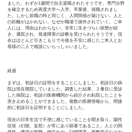
ました。わずか1週間で自主退職されたそうです。専門分野
を確立するため再度大学へ入学。卒業後、就職されまし
た。しかし前職の時と同じく、人間関係が築けない。人と
の距離がはかれない。なぜか職場で疎外されていく。ご本
人には、理由はわからない。非常に生きづらい状態が続
き、通院され、発達障害の診断を受けられたそうです。現
在はほとんど引きこもりで今後を不安に感じたご本人とお
母様の二人で相談にいらっしゃいました。
経過
まずは、初診日の証明をすることにしました。初診日の病
院は現在廃院していました。調査した結果、２番目に受診
した病院は、初診の医療機関から紹介され転院したことを
突き止めることができました。複数の医療情報から、間接
的に初診日を証明することにしました。
現在の日常生活で不便に感じていることを聞き取り。陽性
症状（幻聴、妄想）が常にあり顕著であること。人との関
係性、構築が困難。物忘れや、記憶障害、複数指示などが