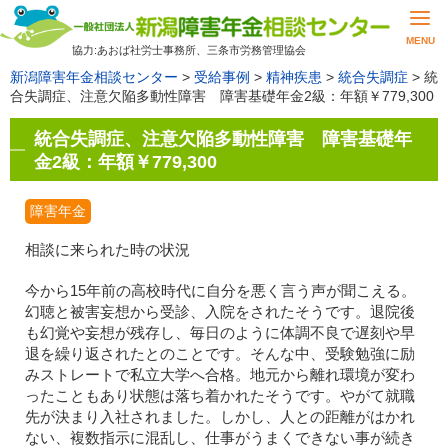
MENU
協力:あおば社労士事務所、三条市労務管理協会
新潟障害年金相談センター
>
受給事例
>
精神疾患
>
統合失調症
>
統
合失調症、注意欠陥多動性障害 障害基礎年金2級：年額￥779,300
統合失調症、注意欠陥多動性障害 障害基礎年
金2級：年額￥779,300
障害年金
相談に来られた時の状況
今から15年前の高校時代に自分を悪く言う声が聞こえる。
幻聴と被害妄想から受診、入院をされたそうです。退院後
も幻覚や妄想が残存し、毎日のように体調不良で遅刻や早
退を繰り返されたとのことです。そんな中、受験勉強に励
みストレートで私立大学へ合格。地元から離れ環境が変わ
ったこともあり状態は落ち着かれたそうです。やがて就職
先が決まり入社されました。しかし、人との距離がはかれ
ない、複数指示に混乱し、仕事がうまくできない事が続き