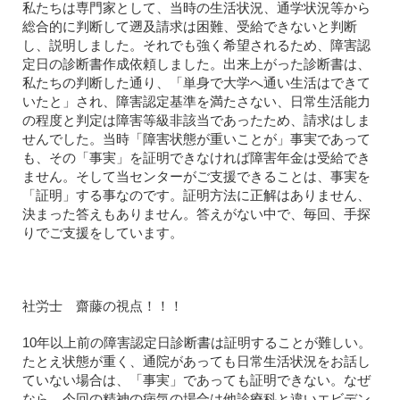
私たちは専門家として、当時の生活状況、通学状況等から
総合的に判断して遡及請求は困難、受給できないと判断
し、説明しました。それでも強く希望されるため、障害認
定日の診断書作成依頼しました。出来上がった診断書は、
私たちの判断した通り、「単身で大学へ通い生活はできて
いたと」され、障害認定基準を満たさない、日常生活能力
の程度と判定は障害等級非該当であったため、請求はしま
せんでした。当時「障害状態が重いことが」事実であって
も、その「事実」を証明できなければ障害年金は受給でき
ません。そして当センターがご支援できることは、事実を
「証明」する事なのです。証明方法に正解はありません、
決まった答えもありません。答えがない中で、毎回、手探
りでご支援をしています。
社労士 齋藤の視点！！！
10年以上前の障害認定日診断書は証明することが難しい。
たとえ状態が重く、通院があっても日常生活状況をお話し
ていない場合は、「事実」であっても証明できない。なぜ
なら、今回の精神の病気の場合は他診療科と違いエビデン