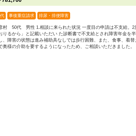
￥781,700
0代
事後重症請求
排尿・排便障害
彦村 50代 男性 1.相談に来られた状況 一度目の申請は不支給。
おりるから」と記載いただい た診断書で不支給とされ障害年金を半
し、障害の状態は進み補助具なしでは歩行困難、また、食事、着替
で奥様の介助を要するようになったため、ご相談いただきました。 2.経