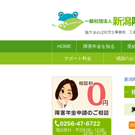
協力:あおば社労士事務所、三
HOME
障害年金を知る
受
サポート料金
感謝のお
新潟
0256-47-6722
5
電話受付：
平日9:00～12:00、
13:00～17:00