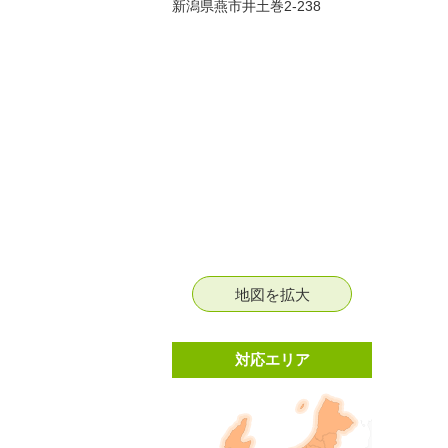
新潟県燕市井土巻2-238
地図を拡大
対応エリア