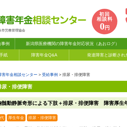
初回
相談料
0
円
条市労務管理協会
給事例
新潟県医療機関の障害年金対応状況（あおログ）
手紙
障害年金Q&A
発達障害と診断され
障害年金相談センター
>
受給事例
>
排尿・排便障害
排尿・排便障害
胸髄動静脈奇形による下肢＋排尿・排便障害 障害厚生年金3
0代
厚生年金
排尿・排便障害