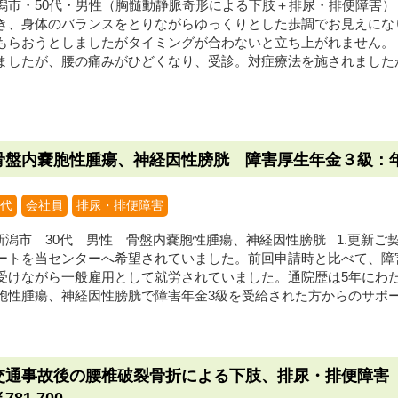
潟市・50代・男性（胸髄動静脈奇形による下肢＋排尿・排便障害） 
き、身体のバランスをとりながらゆっくりとした歩調でお見えにな
もらおうとしましたがタイミングが合わないと立ち上がれません。
ましたが、腰の痛みがひどくなり、受診。対症療法を施されましたが
骨盤内嚢胞性腫瘍、神経因性膀胱 障害厚生年金３級：年額
0代
会社員
排尿・排便障害
潟市 30代 男性 骨盤内嚢胞性腫瘍、神経因性膀胱 1.更新ご
ートを当センターへ希望されていました。前回申請時と比べて、障
受けながら一般雇用として就労されていました。通院歴は5年にわたっ
胞性腫瘍、神経因性膀胱で障害年金3級を受給された方からのサポート
交通事故後の腰椎破裂骨折による下肢、排尿・排便障害