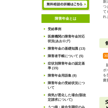
新
つ
て
れ
障害年金とは
受給事例
医療機関の障害年金対応
状況(あおログ)
障害年金の基礎知識
(13)
3
障害者手帳について
(5)
症状別障害年金の認定基
新
準
(15)
ポ
を
障害年金用語集
(8)
嚢
障害年金の受給状況につ
いて
病気が悪化した場合(額改
定請求について)
うつ病・統合失調症のみ