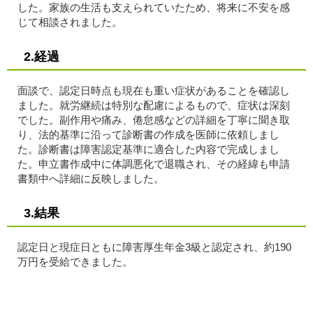
した。家族の生活も支えられていたため、将来に不安を感
じて相談されました。
2.経過
面談で、認定日時点も現在も重い症状があることを確認し
ました。就労継続は特別な配慮によるもので、症状は深刻
でした。副作用や痛み、倦怠感などの詳細を丁寧に聞き取
り、法的基準に沿って診断書の作成を医師に依頼しまし
た。診断書は障害認定基準に適合した内容で完成しまし
た。申立書作成中に体調悪化で退職され、その経緯も申請
書類中へ詳細に反映しました。
3.結果
認定日と現症日ともに障害厚生年金3級と認定され、約190
万円を受給できました。