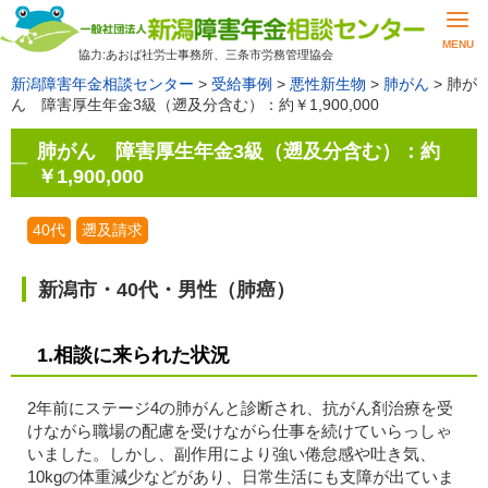
MENU
協力:あおば社労士事務所、三条市労務管理協会
新潟障害年金相談センター
>
受給事例
>
悪性新生物
>
肺がん
>
肺が
ん 障害厚生年金3級（遡及分含む）：約￥1,900,000
肺がん 障害厚生年金3級（遡及分含む）：約
￥1,900,000
40代
遡及請求
新潟市・40代・男性（肺癌）
1.相談に来られた状況
2年前にステージ4の肺がんと診断され、抗がん剤治療を受
けながら職場の配慮を受けながら仕事を続けていらっしゃ
いました。しかし、副作用により強い倦怠感や吐き気、
10kgの体重減少などがあり、日常生活にも支障が出ていま