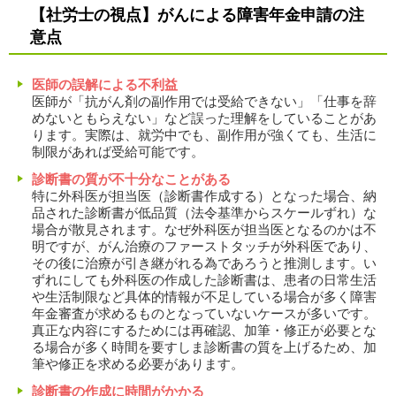
【社労士の視点】がんによる障害年金申請の注
意点
医師の誤解による不利益
医師が「抗がん剤の副作用では受給できない」「仕事を辞
めないともらえない」など誤った理解をしていることがあ
ります。実際は、就労中でも、副作用が強くても、生活に
制限があれば受給可能です。
診断書の質が不十分なことがある
特に外科医が担当医（診断書作成する）となった場合、納
品された診断書が低品質（法令基準からスケールずれ）な
場合が散見されます。なぜ外科医が担当医となるのかは不
明ですが、がん治療のファーストタッチが外科医であり、
その後に治療が引き継がれる為であろうと推測します。い
ずれにしても外科医の作成した診断書は、患者の日常生活
や生活制限など具体的情報が不足している場合が多く障害
年金審査が求めるものとなっていないケースが多いです。
真正な内容にするためには再確認、加筆・修正が必要とな
る場合が多く時間を要すしま診断書の質を上げるため、加
筆や修正を求める必要があります。
診断書の作成に時間がかかる