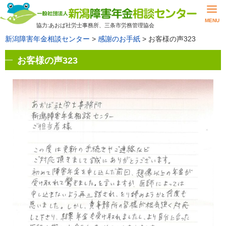
MENU
協力:あおば社労士事務所、三条市労務管理協会
新潟障害年金相談センター
>
感謝のお手紙
>
お客様の声323
お客様の声323