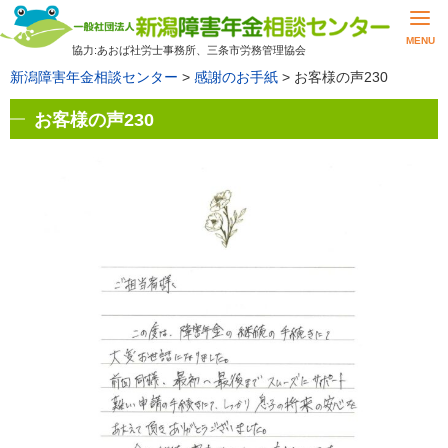
MENU
協力:あおば社労士事務所、三条市労務管理協会
新潟障害年金相談センター
>
感謝のお手紙
>
お客様の声230
お客様の声230